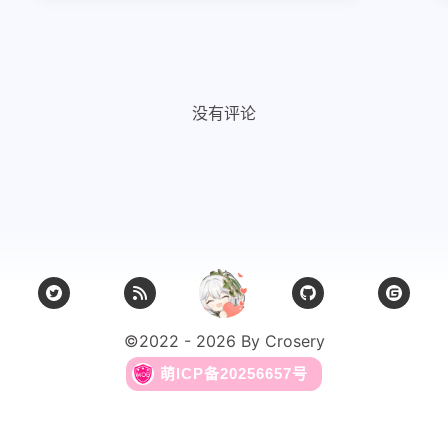
文件怎么
七月 2024
四月 2024
1
1
篇
篇
没有评论
©2022 - 2026 By Crosery
萌ICP备20256657号