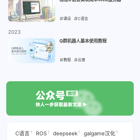
课设
C语言
2024-04-01
2023
Q群机器人基本使用教程
教程
云崽
2023-09-30
1
1
1
1
C语言
ROS
deepseek
galgame汉化