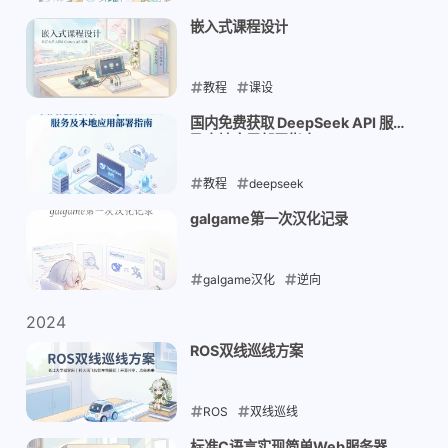
2025-07-16
嵌入式课程设计
教程
课设
2025-06-10
国内免费获取 DeepSeek API 服务
及本地应用部署指南
教程
deepseek
2025-02-24
galgame第一次汉化记录
galgame汉化
逆向
2025-01-31
2024
ROS双线巡线方案
ROS
双线巡线
2024-07-31
标准C语言实现简单Web服务器